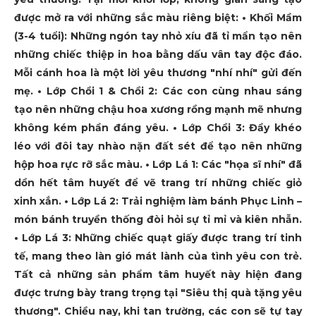
được mở ra với những sắc màu riêng biệt: • Khối Mầm
(3-4 tuổi): Những ngón tay nhỏ xíu đã tỉ mẩn tạo nên
những chiếc thiệp in hoa bằng dấu vân tay độc đáo.
Mỗi cánh hoa là một lời yêu thương "nhí nhí" gửi đến
mẹ. • Lớp Chồi 1 & Chồi 2: Các con cùng nhau sáng
tạo nên những chậu hoa xương rồng mạnh mẽ nhưng
không kém phần đáng yêu. • Lớp Chồi 3: Đầy khéo
léo với đôi tay nhào nặn đất sét để tạo nên những
hộp hoa rực rỡ sắc màu. • Lớp Lá 1: Các "họa sĩ nhí" đã
dồn hết tâm huyết để vẽ trang trí những chiếc giỏ
xinh xắn. • Lớp Lá 2: Trải nghiệm làm bánh Phục Linh –
món bánh truyền thống đòi hỏi sự tỉ mỉ và kiên nhẫn.
• Lớp Lá 3: Những chiếc quạt giấy được trang trí tinh
tế, mang theo làn gió mát lành của tình yêu con trẻ.
Tất cả những sản phẩm tâm huyết này hiện đang
được trưng bày trang trọng tại "Siêu thị quà tặng yêu
thương". Chiều nay, khi tan trường, các con sẽ tự tay