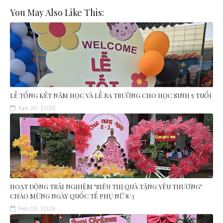
You May Also Like This:
LỄ TỔNG KẾT NĂM HỌC VÀ LỄ RA TRƯỜNG CHO HỌC SINH 5 TUỔI
Apr 29, 2026
HOẠT ĐỘNG TRẢI NGHIỆM "SIÊU THỊ QUÀ TẶNG YÊU THƯƠNG"
CHÀO MỪNG NGÀY QUỐC TẾ PHỤ NỮ 8/3
Feb 05, 2026