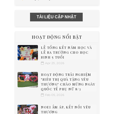
TÀI LIỆU CẬP NHẬT
HOẠT ĐỘNG NỔI BẬT
LỄ TỔNG KẾT NĂM HỌC VÀ
LỄ RA TRƯỜNG CHO HỌC
SINH 5 TUỔI
Apr 29, 2026
HOẠT ĐỘNG TRẢI NGHIỆM
"SIÊU THỊ QUÀ TẶNG YÊU
THƯƠNG" CHÀO MỪNG NGÀY
QUỐC TẾ PHỤ NỮ 8/3
Feb 05, 2026
NOEI ẤM ÁP, KẾT NỐI YÊU
THƯƠNG