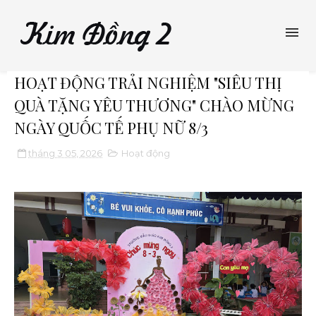
HOẠT ĐỘNG TRẢI NGHIỆM "SIÊU THỊ
QUÀ TẶNG YÊU THƯƠNG" CHÀO MỪNG
NGÀY QUỐC TẾ PHỤ NỮ 8/3
tháng 3 05, 2026
Hoạt động