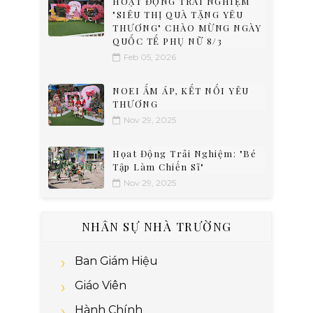
HOẠT ĐỘNG TRẢI NGHIỆM
"SIÊU THỊ QUÀ TẶNG YÊU
THƯƠNG" CHÀO MỪNG NGÀY
QUỐC TẾ PHỤ NỮ 8/3
Feb 05, 2026
NOEI ẤM ÁP, KẾT NỐI YÊU
THƯƠNG
Nov 29, 2025
Họat Động Trải Nghiệm: "Bé
Tập Làm Chiến Sĩ"
Nov 29, 2025
NHÂN SỰ NHÀ TRƯỜNG
Ban Giám Hiệu
Giáo Viên
Hành Chính