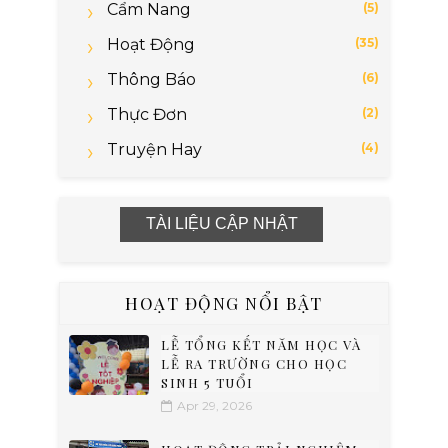
Cẩm Nang
(5)
Hoạt Động
(35)
Thông Báo
(6)
Thực Đơn
(2)
Truyện Hay
(4)
TÀI LIỆU CẬP NHẬT
HOẠT ĐỘNG NỔI BẬT
LỄ TỔNG KẾT NĂM HỌC VÀ
LỄ RA TRƯỜNG CHO HỌC
SINH 5 TUỔI
Apr 29, 2026