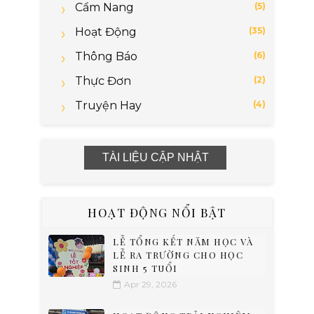
Cẩm Nang
(5)
Hoạt Động
(35)
Thông Báo
(6)
Thực Đơn
(2)
Truyện Hay
(4)
TÀI LIỆU CẬP NHẬT
HOẠT ĐỘNG NỔI BẬT
LỄ TỔNG KẾT NĂM HỌC VÀ
LỄ RA TRƯỜNG CHO HỌC
SINH 5 TUỔI
Apr 29, 2026