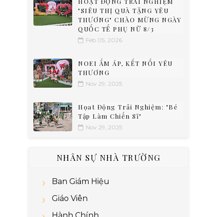
HOẠT ĐỘNG TRẢI NGHIỆM
"SIÊU THỊ QUÀ TẶNG YÊU
THƯƠNG" CHÀO MỪNG NGÀY
QUỐC TẾ PHỤ NỮ 8/3
Feb 05, 2026
NOEI ẤM ÁP, KẾT NỐI YÊU
THƯƠNG
Nov 29, 2025
Họat Động Trải Nghiệm: "Bé
Tập Làm Chiến Sĩ"
Nov 29, 2025
NHÂN SỰ NHÀ TRƯỜNG
Ban Giám Hiệu
Giáo Viên
Hành Chính