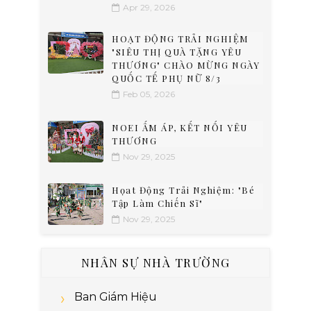
Apr 29, 2026
HOẠT ĐỘNG TRẢI NGHIỆM
"SIÊU THỊ QUÀ TẶNG YÊU
THƯƠNG" CHÀO MỪNG NGÀY
QUỐC TẾ PHỤ NỮ 8/3
Feb 05, 2026
NOEI ẤM ÁP, KẾT NỐI YÊU
THƯƠNG
Nov 29, 2025
Họat Động Trải Nghiệm: "Bé
Tập Làm Chiến Sĩ"
Nov 29, 2025
NHÂN SỰ NHÀ TRƯỜNG
Ban Giám Hiệu