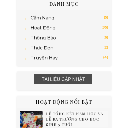
DANH MỤC
Cẩm Nang
(5)
Hoạt Động
(35)
Thông Báo
(6)
Thực Đơn
(2)
Truyện Hay
(4)
TÀI LIỆU CẬP NHẬT
HOẠT ĐỘNG NỔI BẬT
LỄ TỔNG KẾT NĂM HỌC VÀ
LỄ RA TRƯỜNG CHO HỌC
SINH 5 TUỔI